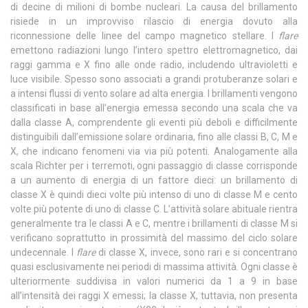
di decine di milioni di bombe nucleari. La causa del brillamento
risiede in un improvviso rilascio di energia dovuto alla
riconnessione delle linee del campo magnetico stellare. I
flare
emettono radiazioni lungo l’intero spettro elettromagnetico, dai
raggi gamma e X fino alle onde radio, includendo ultravioletti e
luce visibile. Spesso sono associati a grandi protuberanze solari e
a intensi flussi di vento solare ad alta energia. I brillamenti vengono
classificati in base all’energia emessa secondo una scala che va
dalla classe A, comprendente gli eventi più deboli e difficilmente
distinguibili dall’emissione solare ordinaria, fino alle classi B, C, M e
X, che indicano fenomeni via via più potenti. Analogamente alla
scala Richter per i terremoti, ogni passaggio di classe corrisponde
a un aumento di energia di un fattore dieci: un brillamento di
classe X è quindi dieci volte più intenso di uno di classe M e cento
volte più potente di uno di classe C. L’attività solare abituale rientra
generalmente tra le classi A e C, mentre i brillamenti di classe M si
verificano soprattutto in prossimità del massimo del ciclo solare
undecennale. I
flare
di classe X, invece, sono rari e si concentrano
quasi esclusivamente nei periodi di massima attività. Ogni classe è
ulteriormente suddivisa in valori numerici da 1 a 9 in base
all’intensità dei raggi X emessi; la classe X, tuttavia, non presenta