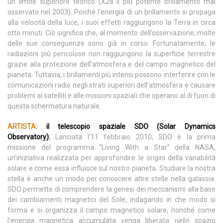
un limite superiore teorico (X28 il più potente brillamento mai
osservato nel 2003). Poiché l’energia di un brillamento si propaga
alla velocità della luce, i suoi effetti raggiungono la Terra in circa
otto minuti. Ciò significa che, al momento dell’osservazione, molte
delle sue conseguenze sono già in corso. Fortunatamente, le
radiazioni più pericolose non raggiungono la superficie terrestre
grazie alla protezione dell’atmosfera e del campo magnetico del
pianeta. Tuttavia, i brillamenti più intensi possono interferire con le
comunicazioni radio negli strati superiori dell’atmosfera e causare
problemi ai satelliti e alle missioni spaziali che operano al di fuori di
questa schermatura naturale.
ARTISTA:
i
l telescopio spaziale SDO (Solar Dynamics
Observatory).
Lanciata l’11 febbraio 2010, SDO è la prima
missione del programma “Living With a Star” della NASA,
un’iniziativa realizzata per approfondire le origini della variabilità
solare e come essa influisce sul nostro pianeta. Studiare la nostra
stella è anche un modo per conoscere altre stelle nella galassia.
SDO permette di comprendere la genesi dei meccanismi alla base
dei cambiamenti magnetici del Sole, indagando in che modo si
forma e si organizza il campo magnetico solare, nonché come
l’energia magnetica accumulata venga liberata nello spazio