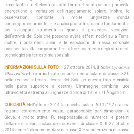
circostante e nell’eliosfera sotto forma di vento solare, particelle
energetiche e variazioni dell’irraggiamento solare. Inoltre, le
osservazioni, condotte in molte lunghezze d’onda
contemporaneamente, e le analisi prodotte saranno fondamentali
per sviluppare strumenti in grado di prevedere variazioni
dell’attività del Sole che possono avere effetti nocivi sulla Terra.
Inoltre, i brillamenti solari e le espulsioni di massa coronale
possono talvolta compromettere il funzionamento degli strumenti
tecnologici sia terrestri sia spaziali.
INFORMAZIONI SULLA FOTO:
Il 27 ottobre 2014, il
Solar Dynamics
Observatory
ha immortalato un brillamento solare di classe X2.0
nella regione inferiore destra del Sole (in questa foto è visibile
nella parte superiore a destra). L’immagine combina luce
ultravioletta estrema a lunghezze d’onda di 131 e 171 Ångstrom
CURIOSITÀ:
Nell’ottobre 2014, la macchia solare AR 12192 era una
regione estremamente vasta, paragonabile per dimensioni a
Giove, e molto attiva. Fu responsabile di numerosi e potenti
brillamenti solari, inclusi diversi eventi di classe X. Il 27 ottobre
2014 generò almeno un
flare
di classe X e varie eruzioni di classe