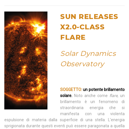
SUN RELEASES
X2.0-CLASS
FLARE
Solar Dynamics
Observatory
SOGGETTO:
un potente brillamento
solare.
Noto anche come
flare
, un
brillamento è un fenomeno di
straordinaria energia che si
manifesta con una violenta
espulsione di materia dalla superficie di una stella. L’energia
sprigionata durante questi eventi può essere paragonata a quella