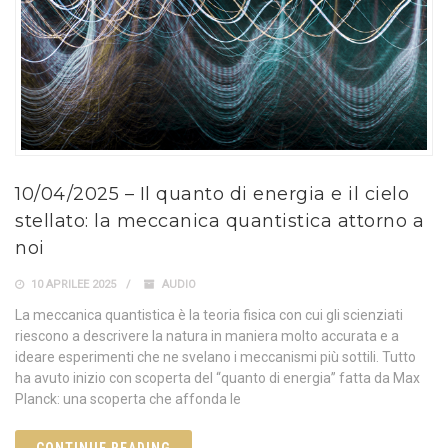
10/04/2025 – Il quanto di energia e il cielo
stellato: la meccanica quantistica attorno a
noi
10 APRILEE 2025
AUDIO
La meccanica quantistica è la teoria fisica con cui gli scienziati
riescono a descrivere la natura in maniera molto accurata e a
ideare esperimenti che ne svelano i meccanismi più sottili. Tutto
ha avuto inizio con scoperta del “quanto di energia” fatta da Max
Planck: una scoperta che affonda le
CONTINUE READING