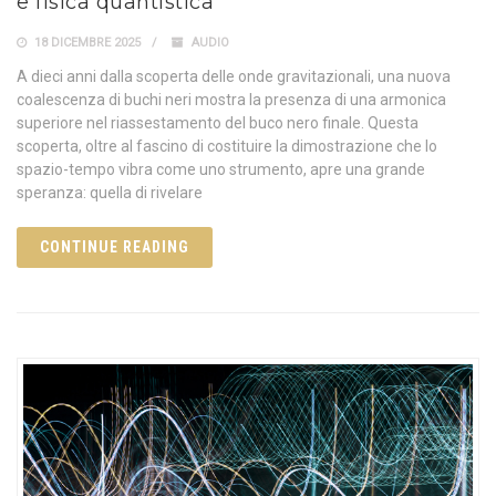
e fisica quantistica
18 DICEMBRE 2025
AUDIO
A dieci anni dalla scoperta delle onde gravitazionali, una nuova
coalescenza di buchi neri mostra la presenza di una armonica
superiore nel riassestamento del buco nero finale. Questa
scoperta, oltre al fascino di costituire la dimostrazione che lo
spazio-tempo vibra come uno strumento, apre una grande
speranza: quella di rivelare
CONTINUE READING