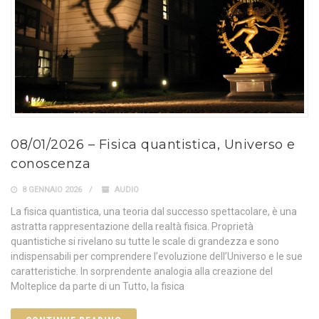
08/01/2026 – Fisica quantistica, Universo e
conoscenza
8 GENNAIO 2026
AUDIO
La fisica quantistica, una teoria dal successo spettacolare, è una
astratta rappresentazione della realtà fisica. Proprietà
quantistiche si rivelano su tutte le scale di grandezza e sono
indispensabili per comprendere l’evoluzione dell’Universo e le sue
caratteristiche. In sorprendente analogia alla creazione del
Molteplice da parte di un Tutto, la fisica