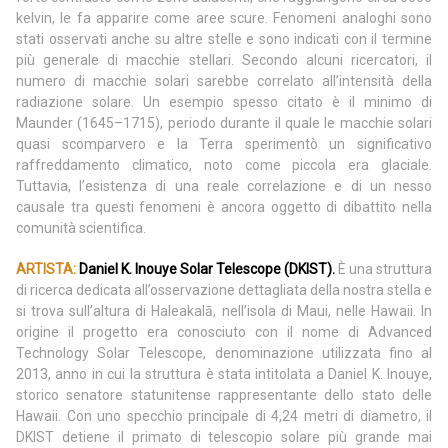
kelvin, le fa apparire come aree scure. Fenomeni analoghi sono
stati osservati anche su altre stelle e sono indicati con il termine
più generale di macchie stellari. Secondo alcuni ricercatori, il
numero di macchie solari sarebbe correlato all’intensità della
radiazione solare. Un esempio spesso citato è il minimo di
Maunder (1645–1715), periodo durante il quale le macchie solari
quasi scomparvero e la Terra sperimentò un significativo
raffreddamento climatico, noto come piccola era glaciale.
Tuttavia, l’esistenza di una reale correlazione e di un nesso
causale tra questi fenomeni è ancora oggetto di dibattito nella
comunità scientifica.
ARTISTA:
Daniel K. Inouye Solar Telescope (DKIST).
È una struttura
di ricerca dedicata all’osservazione dettagliata della nostra stella e
si trova sull’altura di Haleakalā, nell’isola di Maui, nelle Hawaii. In
origine il progetto era conosciuto con il nome di Advanced
Technology Solar Telescope, denominazione utilizzata fino al
2013, anno in cui la struttura è stata intitolata a Daniel K. Inouye,
storico senatore statunitense rappresentante dello stato delle
Hawaii. Con uno specchio principale di 4,24 metri di diametro, il
DKIST detiene il primato di telescopio solare più grande mai