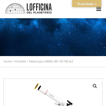
Translate »
Home
>
Prodotti
> Telescopio NANO AR-70/700 AZ