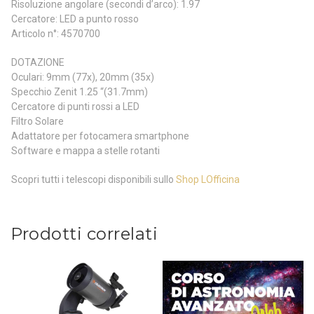
Risoluzione angolare (secondi d’arco): 1.97
Cercatore: LED a punto rosso
Articolo n°: 4570700
DOTAZIONE
Oculari: 9mm (77x), 20mm (35x)
Specchio Zenit 1.25 “(31.7mm)
Cercatore di punti rossi a LED
Filtro Solare
Adattatore per fotocamera smartphone
Software e mappa a stelle rotanti
Scopri tutti i telescopi disponibili sullo
Shop LOfficina
Prodotti correlati