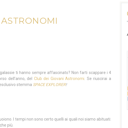
I ASTRONOMI
e galassie ti hanno sempre affascinato? Non farti scappare i 4
orso dell’anno, del
Club dei Giovani Astronomi
. Se riuscirai a
e l’esclusivo stemma
SPACE EXPLORER
!
oiono. I tempi non sono certo quelli ai quali noi siamo abituati:
che più.