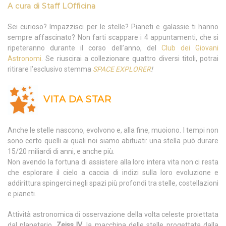
A cura di
Staff LOfficina
Sei curioso? Impazzisci per le stelle? Pianeti e galassie ti hanno
sempre affascinato? Non farti scappare i 4 appuntamenti, che si
ripeteranno durante il corso dell’anno, del
Club dei Giovani
Astronomi
. Se riuscirai a collezionare quattro diversi titoli, potrai
ritirare l’esclusivo stemma
SPACE EXPLORER
!
VITA DA STAR
Anche le stelle nascono, evolvono e, alla fine, muoiono. I tempi non
sono certo quelli ai quali noi siamo abituati: una stella può durare
15/20 miliardi di anni, e anche più.
Non avendo la fortuna di assistere alla loro intera vita non ci resta
che esplorare il cielo a caccia di indizi sulla loro evoluzione e
addirittura spingerci negli spazi più profondi tra stelle, costellazioni
e pianeti.
Attività astronomica di osservazione della volta celeste proiettata
dal planetario,
Zeiss IV
, la macchina delle stelle progettata dalla