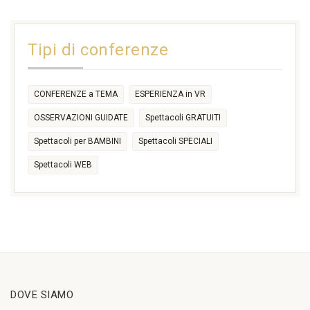
31
1
2
3
4
5
6
11:00
14:30
Tipi di conferenze
17:30
CONFERENZE a TEMA
ESPERIENZA in VR
OSSERVAZIONI GUIDATE
Spettacoli GRATUITI
Spettacoli per BAMBINI
Spettacoli SPECIALI
Spettacoli WEB
DOVE SIAMO