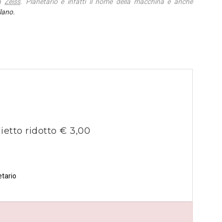
ca
Zeiss
. Planetario è infatti il nome della macchina e anche
ilano.
lietto ridotto € 3,00
etario