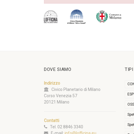
DOVE SIAMO
TIP
Indirizzo
CON
Civico Planetario di Milano
ESP
Corso Venezia 57
20121 Milano
OSS
Spe
Contatti
Spe
Tel. 02 8846 3340
E-mail:
info@lofficina.eu