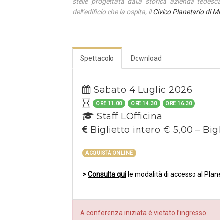
stelle progettata dalla storica azienda tedes
dell’edificio che la ospita, il
Civico Planetario di M
Spettacolo
Download
Sabato 4 Luglio 2026
ORE 11.00
ORE 14.30
ORE 16.30
Staff LOfficina
Biglietto intero € 5,00 – Big
ACQUISTA ONLINE
>
Consulta qui
le modalità di accesso al Plan
A conferenza iniziata è vietato l’ingresso.