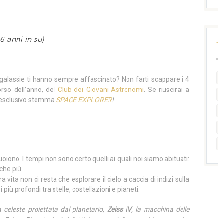
6 anni in su)
e galassie ti hanno sempre affascinato? Non farti scappare i 4
orso dell’anno, del
Club dei Giovani Astronomi
. Se riuscirai a
e l’esclusivo stemma
SPACE EXPLORER
!
oiono. I tempi non sono certo quelli ai quali noi siamo abituati:
che più.
 vita non ci resta che esplorare il cielo a caccia di indizi sulla
 più profondi tra stelle, costellazioni e pianeti.
a celeste proiettata dal planetario,
Zeiss IV
, la macchina delle