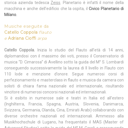
storica azienda tedesca
Zeiss
. Planetario è infatti il nome della
macchina e anche dell’edificio che la ospita, il
Civico Planetario di
Milano.
Musiche eseguite da
Catello Coppola
flauto
e
Adriana Cioffi
arpa
Catello
Coppola.
​Inizia lo studio del Flauto all’età di 14 anni,
diplomandosi con il massimo dei voti, presso il Conservatorio di
musica “D. Cimarosa” di Avellino sotto la guida del M° S. Lombardi
conseguendo successivamente la laurea di II livello in Flauto con
110 lode e menzione d’onore. Segue numerosi corsi di
perfezionamento e masterclass in flauto e musica da camera con
solisti di chiara fama nazionale ed internazionale, risultando
vincitore di numerosi concorsi nazionali ed internazionali.
Si è esibito in numerose sale e teatri in Italia​ ed all’estero
(Inghilterra, Francia, Spagna, Austria, Slovenia, Danimarca,
Svizzera, Germania, Olanda, Cina, Emirati Arabi) collaborando con
diverse orchestre nazionali ed internazionali. Ammesso alla
Musikhochschule di Lugano, ha frequentato il MAS (Master of