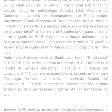
Advanced Studies) sotto la guida del M° M. Caroli e proseguendo
poi gli studi con il M° G. Pretto, I flauto della RAI di Torino,
approfondendo la metodologia didattica DILS. Vincitore del
Concorso a cattedra per l’insegnamento di Flauto, ricopre
attualmente il ruolo di docente di Flauto presso il Liceo Musicale di
Torre Annunziata (NA). È ammesso alla Scuola di Musica di Fiesole
nella classe del M° B. Canino e all’Accademia Chigiana di Siena,
sotto la guida del M° B. Giuranna e si laurea ulteriormente in
Musica da camera presso il Conservatorio di musica “G. Verdi” di
Milano sotto la guida del M° I. Varricchio con votazione di 110 e
lode.
Dedicatario di diverse opere per flauto, ha inciso per “Stradivarius”
e “DaVinci” ed è’ altresì laureato in Controllo di Qualità presso la
Facoltà di Farmacia dell’ateneo “Federico II” di Napoli con
votazione di 110 lode e menzione d’onore, laureato in Chimica e
Tecnologia Farmaceutica presso la suddetta Facoltà con
votazione di 110 lode e menzione d’onore, nonché abilitato
all’esercizio della professione di farmacista con il massimo dei
voti.
Adriana Cioffi.
Inizia lo studio dell’arpa presso il Conservatorio di