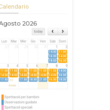
Calendario
Agosto 2026
today
Lun
Mar
Mer
Gio
Ven
Sab
Dom
27
28
29
30
31
1
2
14:30
11:00
16:30
14:30
18:00
16:30
3
4
5
6
7
8
9
11:00
11:00
11:00
11:00
11:00
11:00
14:30
14:30
14:30
14:30
14:30
14:30
14:30
16:30
17:30
17:30
18:30
21:00
16:30
18:30
+2
more
10
11
12
13
14
15
16
11:00
14:30
11:00
Spettacoli per bambini
14:30
16:30
14:30
Osservazioni guidate
18:00
16:30
+3
Spettacoli speciali