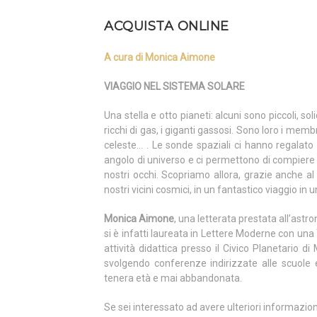
ACQUISTA ONLINE
A cura di Monica Aimone
VIAGGIO NEL SISTEMA SOLARE
Una stella e otto pianeti: alcuni sono piccoli, solid
ricchi di gas, i giganti gassosi. Sono loro i memb
celeste… . Le sonde spaziali ci hanno regalato
angolo di universo e ci permettono di compiere u
nostri occhi. Scopriamo allora, grazie anche al 
nostri vicini cosmici, in un fantastico viaggio in u
Monica Aimone
, una letterata prestata all’ast
si è infatti laureata in Lettere Moderne con un
attività didattica presso il Civico Planetario d
svolgendo conferenze indirizzate alle scuole e
tenera età e mai abbandonata.
Se sei interessato ad avere ulteriori informazio