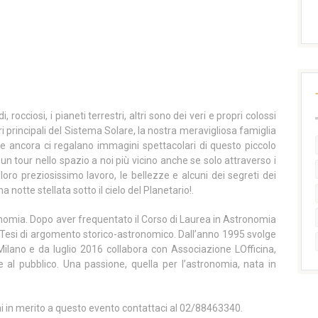
i, rocciosi, i pianeti terrestri, altri sono dei veri e propri colossi
ri principali del Sistema Solare, la nostra meravigliosa famiglia
 e ancora ci regalano immagini spettacolari di questo piccolo
n tour nello spazio a noi più vicino anche se solo attraverso i
loro preziosissimo lavoro, le bellezze e alcuni dei segreti dei
na notte stellata sotto il cielo del Planetario!.
ronomia. Dopo aver frequentato il Corso di Laurea in Astronomia
a Tesi di argomento storico-astronomico. Dall’anno 1995 svolge
i Milano e da luglio 2016 collabora con Associazione LOfficina,
 al pubblico. Una passione, quella per l’astronomia, nata in
ni in merito a questo evento contattaci al 02/88463340.