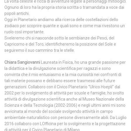
La volta celeste è ricca di avventure legate a personaggi mitologici.
Ognuno di loro ha la propria storia scritta o tramandata a voce dai
popoli antichi.
Oggi in Planetario andiamo alla ricerca delle costellazioni dello
zodiaco per scoprire quante e quali sono e come mai rivestono un
ruolo così importante.
Sveleremo chi si nasconde sotto le sembianze dei Pesci, del
Capricorno e del Toro; identificheremo la posizione del Sole e
seguiremo il suo cammino tra le stelle.
Chiara Sangiovanni
Laureata in Fisica, ho una grande passione per
la didattica e la divulgazione scientifica per ragazzi e sono
convinta che il mio entusiasmo e la mia curiosità nei confronti di
tali materie possano e debbano essere trasmessi alle future
generazioni. Collaboro con il Civico Planetario “Ulrico Hoepli” dal
2002 per lo svolgimento di attività per scuole e famiglie; ho svolto
attività di divulgazione scientifica anche al Museo Nazionale della
Scienza e della Tecnologia (2002-2006) e negli ultimi anni mi sono
avvicinata al mondo del sociale svolgendo attività in campo
ambientale-naturalistico con persone diversamente abili. Da Luglio
2016 collaboro con LOfficina per lo svolgimento e la progettazione
di attività per il Civico Planetario di Milano.