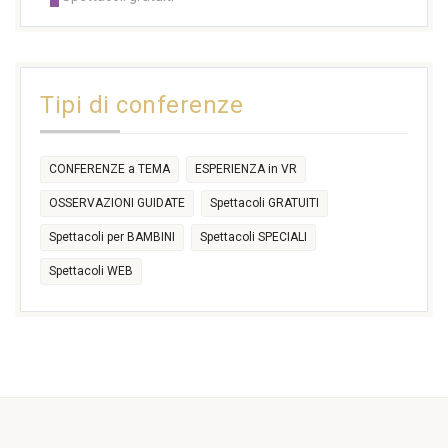
14:30
14:30
14:30
14:30
14:30
14:30
16:30
17:30
17:30
18:30
21:00
16:30
18:00
+2 more
31
1
2
3
4
5
6
11:00
14:30
Tipi di conferenze
17:30
CONFERENZE a TEMA
ESPERIENZA in VR
OSSERVAZIONI GUIDATE
Spettacoli GRATUITI
Spettacoli per BAMBINI
Spettacoli SPECIALI
Spettacoli WEB