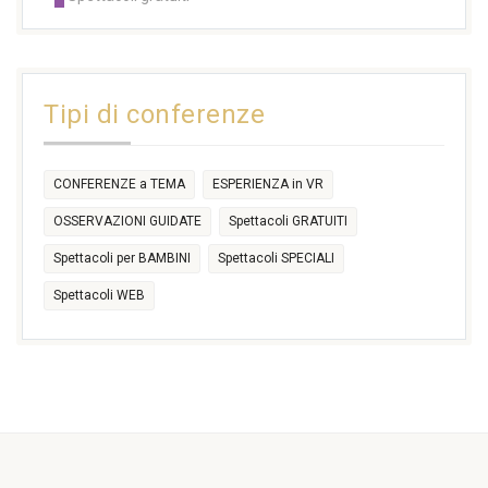
14:30
14:30
14:30
14:30
14:30
14:30
16:30
17:30
17:30
18:30
21:00
16:30
18:00
+2 more
31
1
2
3
4
5
6
11:00
14:30
Tipi di conferenze
17:30
CONFERENZE a TEMA
ESPERIENZA in VR
OSSERVAZIONI GUIDATE
Spettacoli GRATUITI
Spettacoli per BAMBINI
Spettacoli SPECIALI
Spettacoli WEB