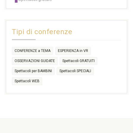
14:30
14:30
14:30
14:30
14:30
14:30
16:30
17:30
17:30
18:30
21:00
16:30
18:00
+2 more
31
1
2
3
4
5
6
11:00
14:30
Tipi di conferenze
17:30
CONFERENZE a TEMA
ESPERIENZA in VR
OSSERVAZIONI GUIDATE
Spettacoli GRATUITI
Spettacoli per BAMBINI
Spettacoli SPECIALI
Spettacoli WEB