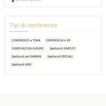
14:30
14:30
14:30
14:30
14:30
14:30
16:30
17:30
17:30
18:30
21:00
16:30
18:00
+2 more
31
1
2
3
4
5
6
11:00
14:30
Tipi di conferenze
17:30
CONFERENZE a TEMA
ESPERIENZA in VR
OSSERVAZIONI GUIDATE
Spettacoli GRATUITI
Spettacoli per BAMBINI
Spettacoli SPECIALI
Spettacoli WEB