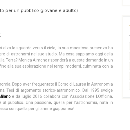
ato per un pubblico giovane e adulto)
E
hi alza lo sguardo verso il cielo, la sua maestosa presenza ha
hiere di astronomi nel suo studio. Ma cosa sappiamo oggi della
dalla Terra? Monica Aimone risponderà a queste domande in un
e, fino alla sua esplorazione nei tempi moderni, culminata con la
ronomia. Dopo aver frequentato il Corso di Laurea in Astronomia
 una Tesi di argomento storico-astronomico. Dal 1995 svolge
Milano
e da luglio 2016 collabora con Associazione LOfficina,
 al pubblico. Una passione, quella per l’astronomia, nata in
asso con quella per gli anime giapponesi!