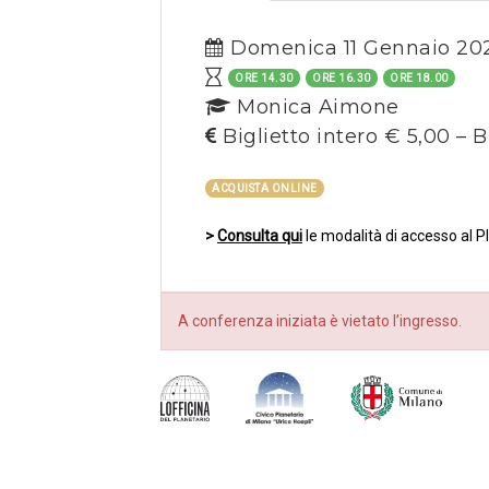
Domenica 11 Gennaio 20
ORE 14.30
ORE 16.30
ORE 18.00
Monica Aimone
Biglietto intero € 5,00 – B
ACQUISTA ONLINE
>
Consulta qui
le modalità di accesso al P
A conferenza iniziata è vietato l’ingresso.