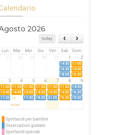
Calendario
Agosto 2026
today
Lun
Mar
Mer
Gio
Ven
Sab
Dom
27
28
29
30
31
1
2
14:30
11:00
16:30
14:30
18:00
16:30
3
4
5
6
7
8
9
11:00
11:00
11:00
11:00
11:00
11:00
14:30
14:30
14:30
14:30
14:30
14:30
14:30
16:30
17:30
17:30
18:30
21:00
16:30
18:30
+2
more
10
11
12
13
14
15
16
11:00
14:30
11:00
Spettacoli per bambini
14:30
16:30
14:30
Osservazioni guidate
18:00
16:30
+3
Spettacoli speciali