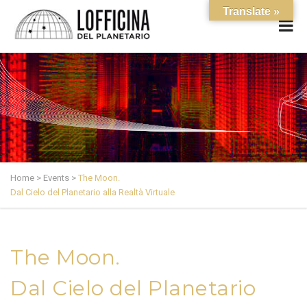
Translate »
Home
>
Events
>
The Moon.
Dal Cielo del Planetario alla Realtà Virtuale
The Moon.
Dal Cielo del Planetario