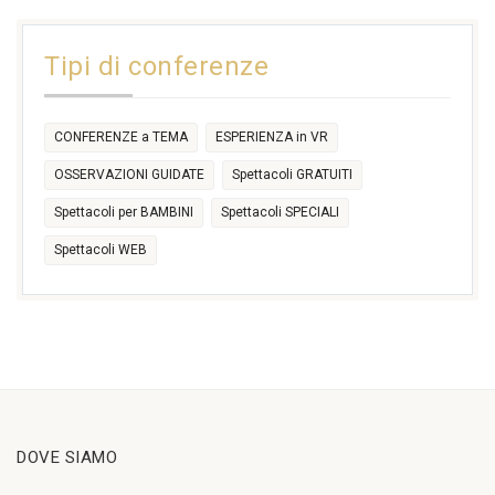
11:00
14:30
Tipi di conferenze
17:30
CONFERENZE a TEMA
ESPERIENZA in VR
OSSERVAZIONI GUIDATE
Spettacoli GRATUITI
Spettacoli per BAMBINI
Spettacoli SPECIALI
Spettacoli WEB
DOVE SIAMO