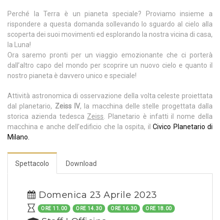
Perché la Terra è un pianeta speciale? Proviamo insieme a
rispondere a questa domanda sollevando lo sguardo al cielo alla
scoperta dei suoi movimenti ed esplorando la nostra vicina di casa,
la Luna!
Ora saremo pronti per un viaggio emozionante che ci porterà
dall’altro capo del mondo per scoprire un nuovo cielo e quanto il
nostro pianeta è davvero unico e speciale!
Attività astronomica di osservazione della volta celeste proiettata
dal planetario,
Zeiss IV
, la macchina delle stelle progettata dalla
storica azienda tedesca
Zeiss
. Planetario è infatti il nome della
macchina e anche dell’edificio che la ospita, il
Civico Planetario di
Milano.
Spettacolo
Download
Domenica 23 Aprile 2023
ORE 11.00
ORE 14.30
ORE 16.30
ORE 18.00