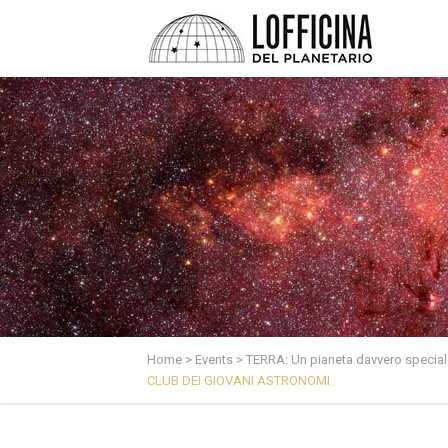
Home
>
Events
>
TERRA: Un pianeta davvero special
CLUB DEI GIOVANI ASTRONOMI