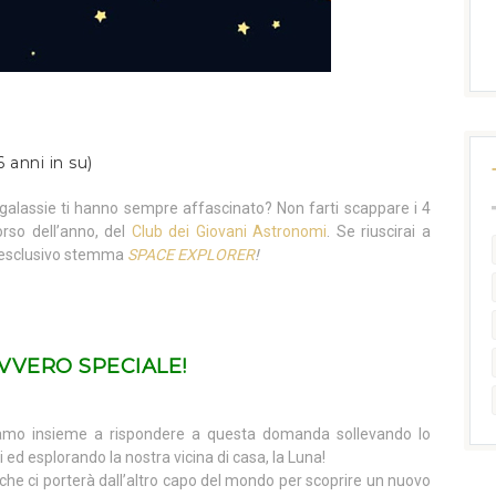
6 anni in su)
e galassie ti hanno sempre affascinato? Non farti scappare i 4
orso dell’anno, del
Club dei Giovani Astronomi
. Se riuscirai a
e l’esclusivo stemma
SPACE EXPLORER
!
VVERO SPECIALE!
iamo insieme a rispondere a questa domanda sollevando lo
 ed esplorando la nostra vicina di casa, la Luna!
he ci porterà dall’altro capo del mondo per scoprire un nuovo