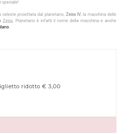
e speciale!
a celeste proiettata dal planetario,
Zeiss IV
, la macchina delle
ca
Zeiss
. Planetario è infatti il nome della macchina e anche
ilano.
iglietto ridotto € 3,00