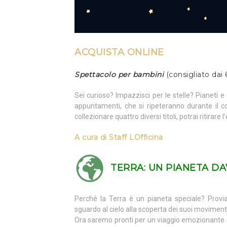
ACQUISTA ONLINE
Spettacolo per bambini
(consigliato dai 
Sei curioso? Impazzisci per le stelle? Pianeti 
appuntamenti, che si ripeteranno durante il c
collezionare quattro diversi titoli, potrai ritirar
A cura di
Staff LOfficina
TERRA:
UN PIANETA DA
Perché la Terra è un pianeta speciale? Prov
sguardo al cielo alla scoperta dei suoi movimenti
Ora saremo pronti per un viaggio emozionante c