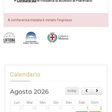
>
Consulta qui
le modalità di accesso al Planetario
A conferenza iniziata è vietato l’ingresso.
Calendario
Agosto 2026
today
Lun
Mar
Mer
Gio
Ven
Sab
Dom
27
28
29
30
31
1
2