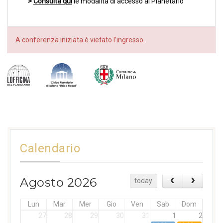
>
Consulta qui
le modalità di accesso al Planetario
A conferenza iniziata è vietato l’ingresso.
Calendario
Agosto 2026
today
Lun
Mar
Mer
Gio
Ven
Sab
Dom
27
28
29
30
31
1
2