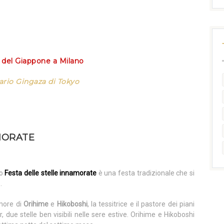
del Giappone a Milano
ario Gingaza di Tokyo
MORATE
o
Festa delle stelle innamorate
è una festa tradizionale che si
.
amore di
Orihime
e
Hikoboshi
, la tessitrice e il pastore dei piani
, due stelle ben visibili nelle sere estive. Orihime e Hikoboshi