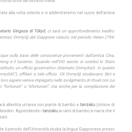
settima notte del settimo mese.
ata alla volta celeste e ci addentreremo nel cuore dell’antica
etario Gingaza di Tōkyō
, ci sarà un approfondimento inedito:
ù famoso Onmyōji del Giappone vissuto nel periodo Heian (794-
que sulla base delle conoscenze provenienti dall’antica Cina,
Yang e il taoismo. Quando nell’VIII secolo si costituì lo Stato
istituito un ufficio governativo chiamato Onmyōryō. In questo
yōdō”), affiliati a tale ufficio. Gli Onmyōji studiavano libri e
il loro sapere veniva impiegato nello svolgimento di rituali con cui
o “fortunati” o “sfortunati”, ma anche per la compilazione dei
sarà allestita un’area con piante di bambù e
tanzaku
(strisce di
i desideri. Appendendo i
tanzaku
ai rami di bambù si narra che il
arli.
e il periodo dell’Università studia la lingua Giapponese presso