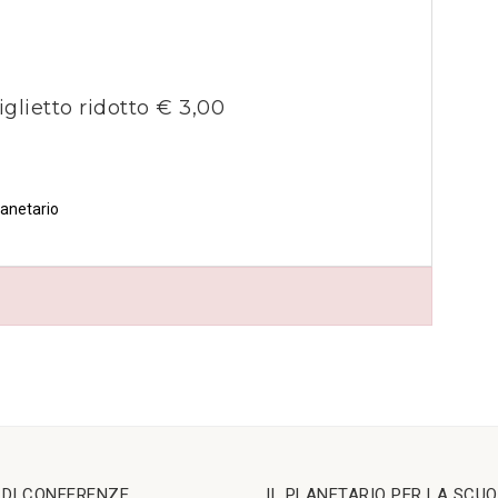
iglietto ridotto € 3,00
lanetario
I DI CONFERENZE
IL PLANETARIO PER LA SCU