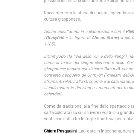
possono incontrarsi solo una notte all’anno: la 
Racconteremo la storia di questa leggenda ispir
cultura giapponese.
Anche quest’anno, in collaborazione con il
Plan
l’
Onmyōdō
e la figura di
Abe no Seimei
, il pi
1185).
L’Onmyōdō (la “Via dello Yin e dello Yang”) nac
come la teoria dei cinque elementi e dello Yin-
giapponese basato sul sistema Ritsuryō, venne 
contesto nacquero gli Onmyōji (“maestri dell’Onm
strumenti relativi all’astronomia e al calendario; 
si indicavano le direzioni e i momenti del temp
calendari.
Come da tradizione, alla fine dello spettacolo 
carta colorata) su cui scrivere i vostri più grand
vento che soffia tra le foglie li porti via per realizz
Chiara Pasqualini
.
Laureata in Ingegneria, durant