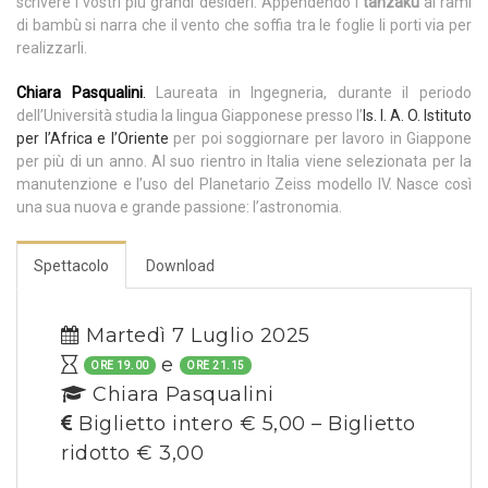
scrivere i vostri più grandi desideri. Appendendo i
tanzaku
ai rami
di bambù si narra che il vento che soffia tra le foglie li porti via per
realizzarli.
Chiara Pasqualini
.
Laureata in Ingegneria, durante il periodo
dell’Università studia la lingua Giapponese presso l’
Is. I. A. O. Istituto
per l’Africa e l’Oriente
per poi soggiornare per lavoro in Giappone
per più di un anno. Al suo rientro in Italia viene selezionata per la
manutenzione e l’uso del Planetario Zeiss modello IV. Nasce così
una sua nuova e grande passione: l’astronomia.
Spettacolo
Download
Martedì 7 Luglio 2025
e
ORE 19.00
ORE 21.15
Chiara Pasqualini
Biglietto intero € 5,00 – Biglietto
ridotto € 3,00