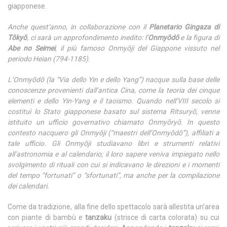
giapponese.
Anche quest’anno, in collaborazione con il
Planetario Gingaza di
Tōkyō
, ci sarà un approfondimento inedito: l’
Onmyōdō
e la figura di
Abe no Seimei
, il più famoso Onmyōji del Giappone vissuto nel
periodo Heian (794-1185).
L’Onmyōdō (la “Via dello Yin e dello Yang”) nacque sulla base delle
conoscenze provenienti dall’antica Cina, come la teoria dei cinque
elementi e dello Yin-Yang e il taoismo. Quando nell’VIII secolo si
costituì lo Stato giapponese basato sul sistema Ritsuryō, venne
istituito un ufficio governativo chiamato Onmyōryō. In questo
contesto nacquero gli Onmyōji (“maestri dell’Onmyōdō”), affiliati a
tale ufficio. Gli Onmyōji studiavano libri e strumenti relativi
all’astronomia e al calendario; il loro sapere veniva impiegato nello
svolgimento di rituali con cui si indicavano le direzioni e i momenti
del tempo “fortunati” o “sfortunati”, ma anche per la compilazione
dei calendari.
Come da tradizione, alla fine dello spettacolo sarà allestita un’area
con piante di bambù e
tanzaku
(strisce di carta colorata) su cui