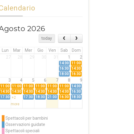
Calendario
Agosto 2026
today
Lun
Mar
Mer
Gio
Ven
Sab
Dom
27
28
29
30
31
1
2
14:30
11:00
16:30
14:30
18:00
16:30
3
4
5
6
7
8
9
11:00
11:00
11:00
11:00
11:00
11:00
14:30
14:30
14:30
14:30
14:30
14:30
14:30
16:30
17:30
17:30
18:30
21:00
16:30
18:30
+2
more
10
11
12
13
14
15
16
11:00
14:30
11:00
Spettacoli per bambini
14:30
16:30
14:30
Osservazioni guidate
18:00
16:30
+3
Spettacoli speciali