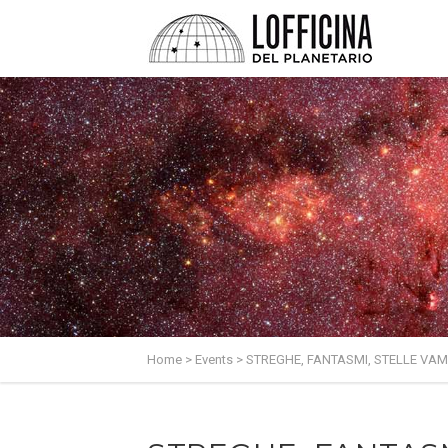
Home
>
Events
>
STREGHE, FANTASMI, STELLE VA