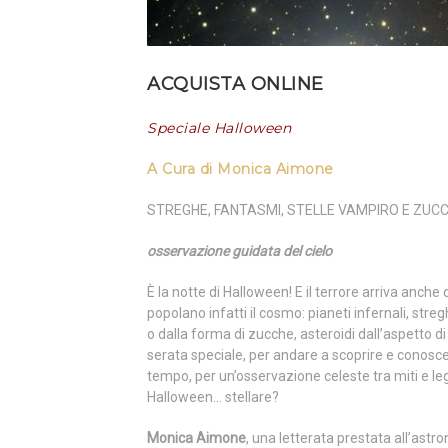
ACQUISTA ONLINE
Speciale Halloween
A Cura di Monica Aimone
STREGHE, FANTASMI, STELLE VAMPIRO E ZUC
osservazione guidata del cielo
È la notte di Halloween! E il terrore arriva anche
popolano infatti il cosmo: pianeti infernali, streg
o dalla forma di zucche, asteroidi dall’aspetto di
serata speciale, per andare a scoprire e conoscere
tempo, per un’osservazione celeste tra miti e le
Halloween… stellare?
Monica Aimone
, una letterata prestata all’ast