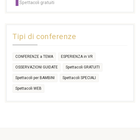
Spettacoli gratuiti
14:30
14:30
14:30
14:30
14:30
14:30
16:30
17:30
17:30
18:30
21:00
16:30
18:00
+2 more
31
1
2
3
4
5
6
11:00
14:30
Tipi di conferenze
17:30
CONFERENZE a TEMA
ESPERIENZA in VR
OSSERVAZIONI GUIDATE
Spettacoli GRATUITI
Spettacoli per BAMBINI
Spettacoli SPECIALI
Spettacoli WEB