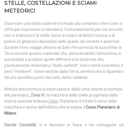
STELLE, COSTELLAZIONI E SCIAMI
METEORICI
Osservare una stella cadente è il modo più romantico che il cielo ci
offre per esprimere un desiderio. Fortunatamente per noi terrestri,
non si tratta però di stelle, bensì di sciami di detriti rocciosi e di
polveri (e ghiaccio) depositati nello spazio da comete e asteroidi
durante il loro viaggio attorno al Sole. Percorrendo la sua orbita, la
Terra investe questo materiale che, attraversando l’atmosfera, si
surriscalda e produce quelle effimere scie luminose che
poeticamente chiamiamo “stelle cadenti”; il loro nome scientifico è
però “meteore”. Osservandole dalla Terra, sembra che si dipartano
da uno specifico punto del cielo, detto radiante.
Attività astronomica di osservazione della volta celeste proiettata
dal planetario,
Zeiss IV
, la macchina delle stelle progettata dalla
storica azienda tedesca
Zeiss
. Planetario è infatti il nome della
macchina e anche dell’edificio che la ospita, il
Civico Planetario di
Milano.
Davide Cenadelli
, si è laureato in fisica e ha conseguito un