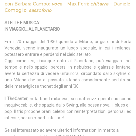
con Barbara Campo:
voce
– Max Ferri:
chitarre
– Daniele
Comoglio:
sassofono
STELLE E MUSICA:
IN VIAGGIO… AL PLANETARIO
Era il 20 maggio del 1930 quando a Milano, ai giardini di Porta
Venezia, venne inaugurato un luogo speciale, in cui i milanesi
potessero entrare e perdersi nel cielo stellato.
Oggi come ieri, chiunque entri al Planetario, può viaggiare nel
tempo e nello spazio, perdersi in nebulose e galassie lontane,
avere la certezza di vedere un’aurora, circondato dallo skyline di
una Milano che sa di passato, stando comodamente seduto su
delle meravigliose thonet degli anni ‘30.
I TheCanter
, nota band milanese, si caratterizza per il suo sound
inequivocabile, che spazia dallo Swing, alla bossa nova, il blues e il
pop. Il trio propone brani celebri con reinterpretazioni personali ed
intense, per un mood… stellare!
Se sei interessato ad avere ulteriori informazioni in merito a