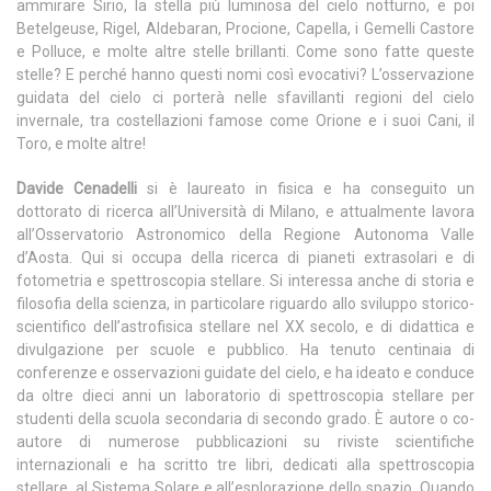
ammirare Sirio, la stella più luminosa del cielo notturno, e poi
Betelgeuse, Rigel, Aldebaran, Procione, Capella, i Gemelli Castore
e Polluce, e molte altre stelle brillanti. Come sono fatte queste
stelle? E perché hanno questi nomi così evocativi? L’osservazione
guidata del cielo ci porterà nelle sfavillanti regioni del cielo
invernale, tra costellazioni famose come Orione e i suoi Cani, il
Toro, e molte altre!
Davide Cenadelli
si è laureato in fisica e ha conseguito un
dottorato di ricerca all’Università di Milano, e attualmente lavora
all’Osservatorio Astronomico della Regione Autonoma Valle
d’Aosta. Qui si occupa della ricerca di pianeti extrasolari e di
fotometria e spettroscopia stellare. Si interessa anche di storia e
filosofia della scienza, in particolare riguardo allo sviluppo storico-
scientifico dell’astrofisica stellare nel XX secolo, e di didattica e
divulgazione per scuole e pubblico. Ha tenuto centinaia di
conferenze e osservazioni guidate del cielo, e ha ideato e conduce
da oltre dieci anni un laboratorio di spettroscopia stellare per
studenti della scuola secondaria di secondo grado. È autore o co-
autore di numerose pubblicazioni su riviste scientifiche
internazionali e ha scritto tre libri, dedicati alla spettroscopia
stellare, al Sistema Solare e all’esplorazione dello spazio. Quando