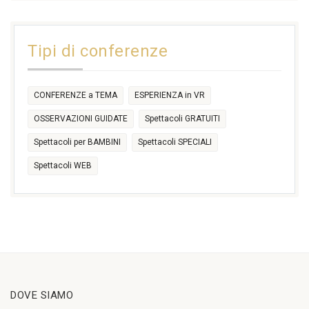
31
1
2
3
4
5
6
11:00
14:30
Tipi di conferenze
17:30
CONFERENZE a TEMA
ESPERIENZA in VR
OSSERVAZIONI GUIDATE
Spettacoli GRATUITI
Spettacoli per BAMBINI
Spettacoli SPECIALI
Spettacoli WEB
DOVE SIAMO