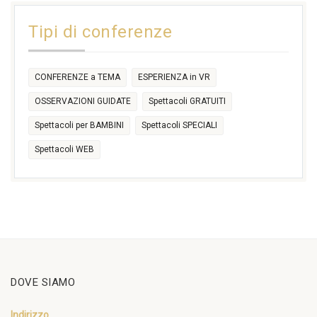
11:00
14:30
Tipi di conferenze
17:30
CONFERENZE a TEMA
ESPERIENZA in VR
OSSERVAZIONI GUIDATE
Spettacoli GRATUITI
Spettacoli per BAMBINI
Spettacoli SPECIALI
Spettacoli WEB
DOVE SIAMO
Indirizzo