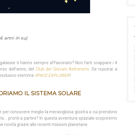
6 anni in su)
e galassie ti hanno sempre affascinato? Non farti scappare i 4
orso dell’anno, del
Club dei Giovani Astronomi
. Se riuscirai a
e l’esclusivo stemma
SPACE EXPLORER
!
LORIAMO IL SISTEMA SOLARE
e per conoscere meglio la meravigliosa giostra a cui prendono
ento… pronti a partire? In questa avventura spaziale scopriremo
me novità grazie alle recenti missioni planetarie.