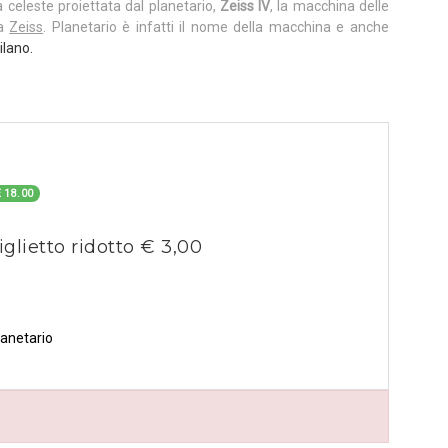
a celeste proiettata dal planetario,
Zeiss IV
, la macchina delle
ca
Zeiss
. Planetario è infatti il nome della macchina e anche
ilano.
 18.00
iglietto ridotto € 3,00
lanetario