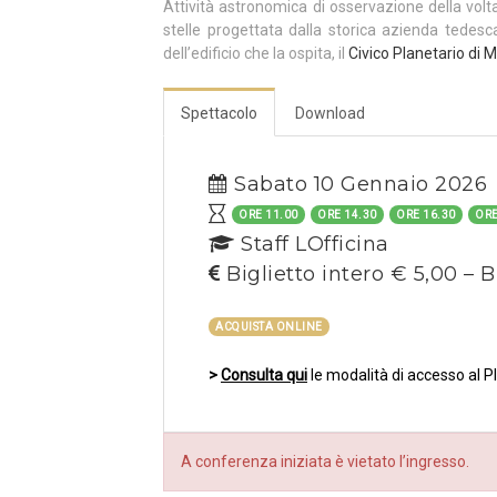
Attività astronomica di osservazione della volt
stelle progettata dalla storica azienda tedes
dell’edificio che la ospita, il
Civico Planetario di M
Spettacolo
Download
Sabato 10 Gennaio 2026
ORE 11.00
ORE 14.30
ORE 16.30
ORE
Staff LOfficina
Biglietto intero € 5,00 – B
ACQUISTA ONLINE
>
Consulta qui
le modalità di accesso al P
A conferenza iniziata è vietato l’ingresso.