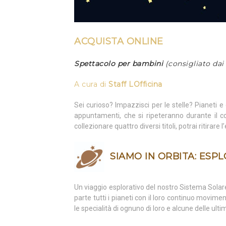
ACQUISTA ONLINE
Spettacolo per bambini
(consigliato dai 
A cura di
Staff LOfficina
Sei curioso? Impazzisci per le stelle? Pianeti 
appuntamenti, che si ripeteranno durante il c
collezionare quattro diversi titoli, potrai ritirar
SIAMO IN ORBITA: ESP
Un viaggio esplorativo del nostro Sistema Solar
parte tutti i pianeti con il loro continuo movim
le specialità di ognuno di loro e alcune delle ulti