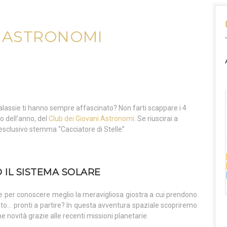
I ASTRONOMI
galassie ti hanno sempre affascinato? Non farti scappare i 4
o dell’anno, del
Club dei Giovani Astronomi
. Se riuscirai a
e l’esclusivo stemma “Cacciatore di Stelle”
 IL SISTEMA SOLARE
e per conoscere meglio la meravigliosa giostra a cui prendono
ento… pronti a partire? In questa avventura spaziale scopriremo
me novità grazie alle recenti missioni planetarie.