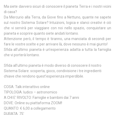
Ma siete davvero sicuri di conoscere il pianeta Terra e i nostri vicini
di casa?
Da Mercurio alla Terra, da Giove fino a Nettuno, quante ne sapete
sul nostro Sistema Solare? Intuizioni, logica e slanci creativi è ciò
che vi servirà per viaggiare con noi nello spazio, conquistare un
pianeta e scoprire quanto siete andati lontano.
Attenzione però, il tempo è tiranno, una manciata di secondi per
fare le vostre scelte e per arrivare là, dove nessuno è mai giunto!
Sfida all’ultimo pianeta è un’esperienza adatta a tutta la famiglia
che vi porterà lontano.
Sfida all’ultimo pianeta è modo diverso di conoscere il nostro
Sistema Solare: scoperta, gioco, condivisione i tre ingredienti
chiave che rendono quest’esperienza imperdibile.
COSA: Talk interattivo online
TIPOLOGIA: ludico – astronomico
A CHI E’ RIVOLTO: Famiglie e bambini dai 7 anni
DOVE: Online su piattaforma ZOOM!
QUANTO: € 6,00 a collegamento
DURATA: 75′