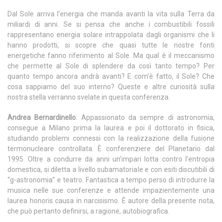
Dal Sole arriva l’energia che manda avanti la vita sulla Terra da
miliardi di anni. Se si pensa che anche i combustibili fossili
rappresentano energia solare intrappolata dagli organismi che li
hanno prodotti, si scopre che quasi tutte le nostre fonti
energetiche fanno riferimento al Sole. Ma qual è il meccanismo
che permette al Sole di splendere da così tanto tempo? Per
quanto tempo ancora andrà avanti? E com’è fatto, il Sole? Che
cosa sappiamo del suo interno? Queste e altre curiosità sulla
nostra stella verranno svelate in questa conferenza.
Andrea Bernardinello
. Appassionato da sempre di astronomia,
consegue a Milano prima la laurea e poi il dottorato in fisica,
studiando problemi connessi con la realizzazione della fusione
termonucleare controllata. È conferenziere del Planetario dal
1995. Oltre a condurre da anni un’impari lotta contro l’entropia
domestica, si diletta a livello subamatoriale e con esiti discutibili di
“g-astronomia” e teatro. Fantastica a tempo perso di introdurre la
musica nelle sue conferenze e attende impazientemente una
laurea honoris causa in narcisismo. È autore della presente nota,
che può pertanto definirsi, a ragione, autobiografica.