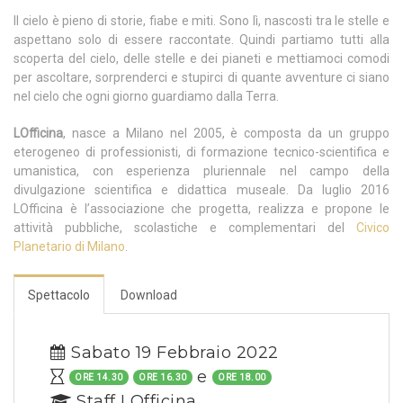
Il cielo è pieno di storie, fiabe e miti. Sono lì, nascosti tra le stelle e
aspettano solo di essere raccontate. Quindi partiamo tutti alla
scoperta del cielo, delle stelle e dei pianeti e mettiamoci comodi
per ascoltare, sorprenderci e stupirci di quante avventure ci siano
nel cielo che ogni giorno guardiamo dalla Terra.
LOfficina
, nasce a Milano nel 2005, è composta da un gruppo
eterogeneo di professionisti, di formazione tecnico-scientifica e
umanistica, con esperienza pluriennale nel campo della
divulgazione scientifica e didattica museale. Da luglio 2016
LOfficina è l’associazione che progetta, realizza e propone le
attività pubbliche, scolastiche e complementari del
Civico
Planetario di Milano
.
Spettacolo
Download
Sabato 19 Febbraio 2022
e
ORE 14.30
ORE 16.30
ORE 18.00
Staff LOfficina