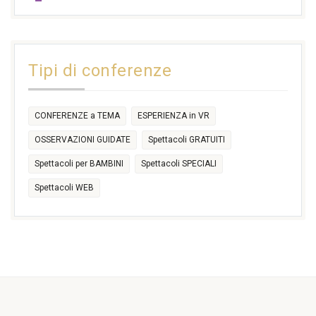
17:30
17:30
18:30
21:00
16:30
18:00
+2 more
31
1
2
3
4
5
6
11:00
14:30
Tipi di conferenze
17:30
CONFERENZE a TEMA
ESPERIENZA in VR
OSSERVAZIONI GUIDATE
Spettacoli GRATUITI
Spettacoli per BAMBINI
Spettacoli SPECIALI
Spettacoli WEB