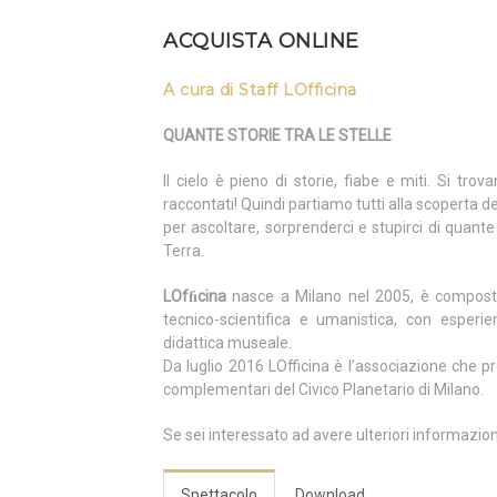
ACQUISTA ONLINE
A cura di Staff LOfficina
QUANTE STORIE TRA LE STELLE
Il cielo è pieno di storie, fiabe e miti. Si trov
raccontati! Quindi partiamo tutti alla scoperta de
per ascoltare, sorprenderci e stupirci di quant
Terra.
LOfﬁcina
nasce a Milano nel 2005, è composta
tecnico-scientifica e umanistica, con esperi
didattica museale.
Da luglio 2016 LOfficina è l’associazione che pr
complementari del Civico Planetario di Milano.
Se sei interessato ad avere ulteriori informazio
Spettacolo
Download