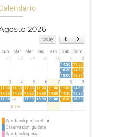
Calendario
Agosto 2026
today
Lun
Mar
Mer
Gio
Ven
Sab
Dom
27
28
29
30
31
1
2
14:30
11:00
16:30
14:30
18:00
16:30
3
4
5
6
7
8
9
11:00
11:00
11:00
11:00
11:00
11:00
14:30
14:30
14:30
14:30
14:30
14:30
14:30
16:30
17:30
17:30
18:30
21:00
16:30
18:30
+2
more
10
11
12
13
14
15
16
11:00
14:30
11:00
Spettacoli per bambini
14:30
16:30
14:30
Osservazioni guidate
18:00
16:30
+3
Spettacoli speciali