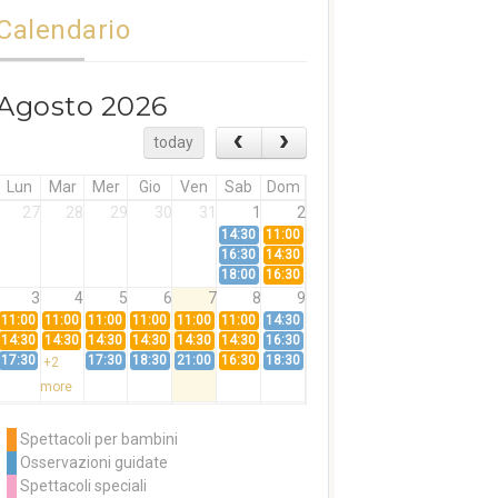
Calendario
Agosto 2026
today
Lun
Mar
Mer
Gio
Ven
Sab
Dom
27
28
29
30
31
1
2
14:30
11:00
16:30
14:30
18:00
16:30
3
4
5
6
7
8
9
11:00
11:00
11:00
11:00
11:00
11:00
14:30
14:30
14:30
14:30
14:30
14:30
14:30
16:30
17:30
17:30
18:30
21:00
16:30
18:30
+2
more
10
11
12
13
14
15
16
11:00
14:30
11:00
Spettacoli per bambini
14:30
16:30
14:30
Osservazioni guidate
18:00
16:30
+3
Spettacoli speciali