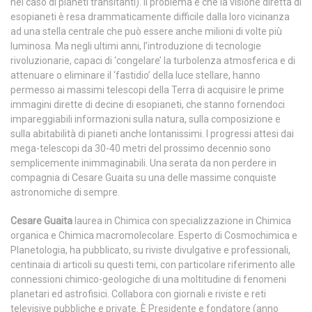
nel caso di pianeti transitanti). Il problema è che la visione diretta di
esopianeti è resa drammaticamente difficile dalla loro vicinanza
ad una stella centrale che può essere anche milioni di volte più
luminosa. Ma negli ultimi anni, l’introduzione di tecnologie
rivoluzionarie, capaci di ‘congelare’ la turbolenza atmosferica e di
attenuare o eliminare il ‘fastidio’ della luce stellare, hanno
permesso ai massimi telescopi della Terra di acquisire le prime
immagini dirette di decine di esopianeti, che stanno fornendoci
impareggiabili informazioni sulla natura, sulla composizione e
sulla abitabilità di pianeti anche lontanissimi. I progressi attesi dai
mega-telescopi da 30-40 metri del prossimo decennio sono
semplicemente inimmaginabili. Una serata da non perdere in
compagnia di Cesare Guaita su una delle massime conquiste
astronomiche di sempre.
Cesare Guaita
laurea in Chimica con specializzazione in Chimica
organica e Chimica macromolecolare. Esperto di Cosmochimica e
Planetologia, ha pubblicato, su riviste divulgative e professionali,
centinaia di articoli su questi temi, con particolare riferimento alle
connessioni chimico-geologiche di una moltitudine di fenomeni
planetari ed astrofisici. Collabora con giornali e riviste e reti
televisive pubbliche e private. È Presidente e fondatore (anno