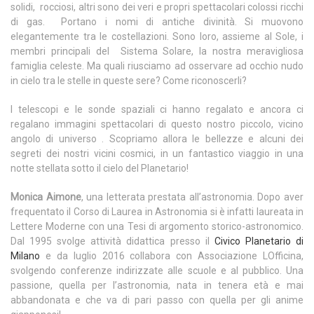
solidi, rocciosi, altri sono dei veri e propri spettacolari colossi ricchi
di gas. Portano i nomi di antiche divinità. Si muovono
elegantemente tra le costellazioni. Sono loro, assieme al Sole, i
membri principali del Sistema Solare, la nostra meravigliosa
famiglia celeste. Ma quali riusciamo ad osservare ad occhio nudo
in cielo tra le stelle in queste sere? Come riconoscerli?
I telescopi e le sonde spaziali ci hanno regalato e ancora ci
regalano immagini spettacolari di questo nostro piccolo, vicino
angolo di universo . Scopriamo allora le bellezze e alcuni dei
segreti dei nostri vicini cosmici, in un fantastico viaggio in una
notte stellata sotto il cielo del Planetario!
Monica Aimone
, una letterata prestata all’astronomia. Dopo aver
frequentato il Corso di Laurea in Astronomia si è infatti laureata in
Lettere Moderne con una Tesi di argomento storico-astronomico.
Dal 1995 svolge attività didattica presso il
Civico Planetario di
Milano
e da luglio 2016 collabora con Associazione LOfficina,
svolgendo conferenze indirizzate alle scuole e al pubblico. Una
passione, quella per l’astronomia, nata in tenera età e mai
abbandonata e che va di pari passo con quella per gli anime