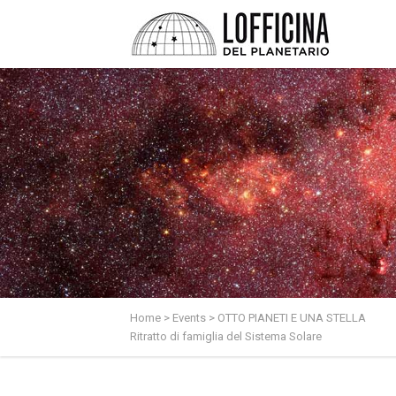
Home
>
Events
>
OTTO PIANETI E UNA STELLA
Ritratto di famiglia del Sistema Solare