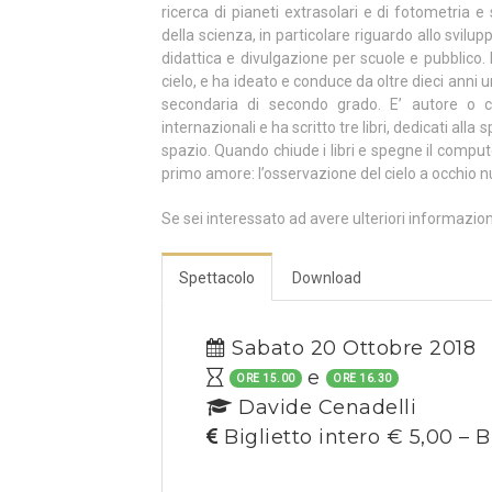
ricerca di pianeti extrasolari e di fotometria e 
della scienza, in particolare riguardo allo svilupp
didattica e divulgazione per scuole e pubblico.
cielo, e ha ideato e conduce da oltre dieci anni u
secondaria di secondo grado. E’ autore o co
internazionali e ha scritto tre libri, dedicati all
spazio. Quando chiude i libri e spegne il compute
primo amore: l’osservazione del cielo a occhio nud
Se sei interessato ad avere ulteriori informazio
Spettacolo
Download
Sabato 20 Ottobre 2018
e
ORE 15.00
ORE 16.30
Davide Cenadelli
Biglietto intero € 5,00 – B