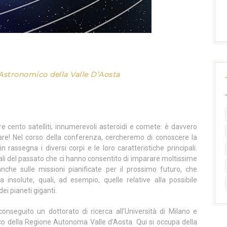
Astronomico della Valle D’Aosta
ltre cento satelliti, innumerevoli asteroidi e comete: è davvero
olare! Nel corso della conferenza, cercheremo di conoscere la
assegna i diversi corpi e le loro caratteristiche principali.
ziali del passato che ci hanno consentito di imparare moltissime
nche sulle missioni pianificate per il prossimo futuro, che
nsolute, quali, ad esempio, quelle relative alla possibile
dei pianeti giganti.
conseguito un dottorato di ricerca all’Università di Milano e
co della Regione Autonoma Valle d’Aosta. Qui si occupa della