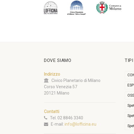
DOVE SIAMO
TIP
Indirizzo
CON
Civico Planetario di Milano
ESP
Corso Venezia 57
20121 Milano
OSS
Spe
Contatti
Spe
Tel. 02 8846 3340
E-mail:
info@lofficina.eu
Spe