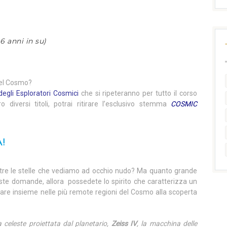
6 anni in su)
 del Cosmo?
degli Esploratori Cosmici
che si ripeteranno per tutto il corso
ro diversi titoli, potrai ritirare l’esclusivo stemma
COSMIC
!
ltre le stelle che vediamo ad occhio nudo? Ma quanto grande
este domande, allora possedete lo spirito che caratterizza un
iare insieme nelle più remote regioni del Cosmo alla scoperta
a celeste proiettata dal planetario,
Zeiss IV
, la macchina delle