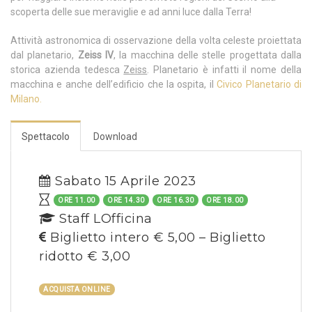
scoperta delle sue meraviglie e ad anni luce dalla Terra!
Attività astronomica di osservazione della volta celeste proiettata
dal planetario,
Zeiss IV
, la macchina delle stelle progettata dalla
storica azienda tedesca
Zeiss
. Planetario è infatti il nome della
macchina e anche dell’edificio che la ospita, il
Civico Planetario di
Milano.
Spettacolo
Download
Sabato 15 Aprile 2023
ORE 11.00
ORE 14.30
ORE 16.30
ORE 18.00
Staff LOfficina
Biglietto intero € 5,00 – Biglietto
ridotto € 3,00
ACQUISTA ONLINE