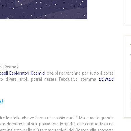
 del Cosmo?
degli Esploratori Cosmici
che si ripeteranno per tutto il corso
ro diversi titoli, potrai ritirare l’esclusivo stemma
COSMIC
!
ltre le stelle che vediamo ad occhio nudo? Ma quanto grande
este domande, allora possedete lo spirito che caratterizza un
iare insieme nelle più remote regioni del Cosmo alla scoperta