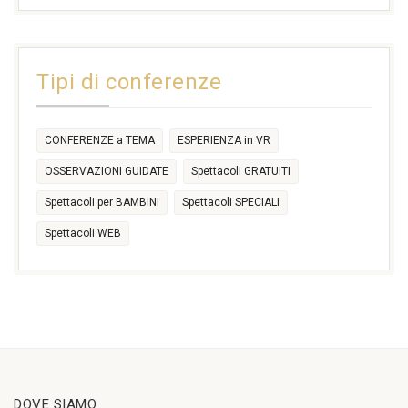
17:30
17:30
18:30
21:00
16:30
18:00
+2 more
31
1
2
3
4
5
6
11:00
14:30
Tipi di conferenze
17:30
CONFERENZE a TEMA
ESPERIENZA in VR
OSSERVAZIONI GUIDATE
Spettacoli GRATUITI
Spettacoli per BAMBINI
Spettacoli SPECIALI
Spettacoli WEB
DOVE SIAMO