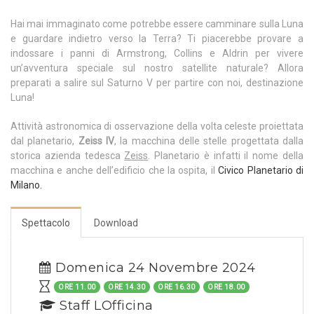
Hai mai immaginato come potrebbe essere camminare sulla Luna
e guardare indietro verso la Terra? Ti piacerebbe provare a
indossare i panni di Armstrong, Collins e Aldrin per vivere
un’avventura speciale sul nostro satellite naturale? Allora
preparati a salire sul Saturno V per partire con noi, destinazione
Luna!
Attività astronomica di osservazione della volta celeste proiettata
dal planetario,
Zeiss IV
, la macchina delle stelle progettata dalla
storica azienda tedesca
Zeiss
. Planetario è infatti il nome della
macchina e anche dell’edificio che la ospita, il
Civico Planetario di
Milano.
Spettacolo
Download
Domenica 24 Novembre 2024
ORE 11.00
ORE 14.30
ORE 16.30
ORE 18.00
Staff LOfficina