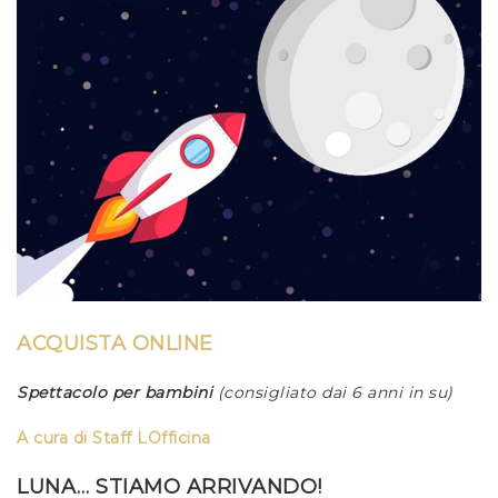
ACQUISTA ONLINE
Spettacolo per bambini
(consigliato dai 6 anni in su)
A cura di
Staff LOfficina
LUNA… STIAMO ARRIVANDO!