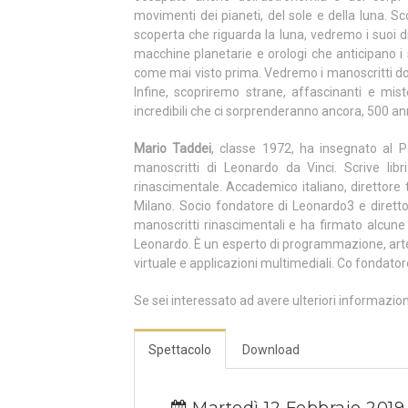
movimenti dei pianeti, del sole e della luna. S
scoperta che riguarda la luna, vedremo i suoi di
macchine planetarie e orologi che anticipano i
come mai visto prima. Vedremo i manoscritti dove
Infine, scopriremo strane, affascinanti e mi
incredibili che ci sorprenderanno ancora, 500 an
Mario Taddei
, classe 1972, ha insegnato al P
manoscritti di Leonardo da Vinci. Scrive libr
rinascimentale. Accademico italiano, direttore 
Milano. Socio fondatore di Leonardo3 e direttor
manoscritti rinascimentali e ha firmato alcune
Leonardo. È un esperto di programmazione, arte 
virtuale e applicazioni multimediali. Co fondat
Se sei interessato ad avere ulteriori informazio
Spettacolo
Download