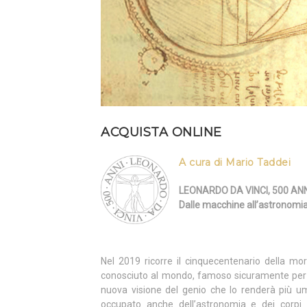
ACQUISTA ONLINE
A cura di Mario Taddei
LEONARDO DA VINCI, 500 ANNI DO
Dalle macchine all’astronomia 
Nel 2019 ricorre il cinquecentenario della mor
conosciuto al mondo, famoso sicuramente per i 
nuova visione del genio che lo renderà più um
occupato anche dell’astronomia e dei corpi 