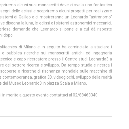
copriremo alcuni suoi manoscritti dove ci svela una fantastica
segni delle eclissi e scopriremo alcuni progetti per realizzare
 sistemi di Galileo e ci mostreranno un Leonardo “astronomo”
 disegna la luna, le eclissi e i sistemi astronomici meccanici.
steriose domande che Leonardo si pone e a cui dà risposte
ni dopo.
olitecnico di Milano e in seguito ha cominciato a studiare i
i e pubblica ricerche sui manoscritti antichi ed ingegneria
tecnico e capo ricercatore presso il Centro studi Leonardo3 a
e del settore ricerca e sviluppo. Da tempo studia e ricerca i
 scoperte e ricerche di risonanza mondiale sulle macchine di
contemporanea, grafica 3D, videogiochi, sviluppo della realtà
ore del Museo Leonardo3 in piazza Scala a Milano.
ni in merito a questo evento contattaci al 02/88463340.