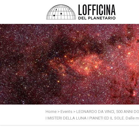
Home
>
Events
>
LEONARDO DA VINCI, 500 ANNI DO
I MISTERI DELLA LUNA I PIANETI ED IL SOLE. Dalle ma