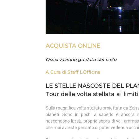
ACQUISTA ONLINE
Osservazione guidata del cielo
A Cura di
Staff LOfficina
LE STELLE NASCOSTE DEL PLA
Tour della volta stellata ai limi
Sulla magnifica volta stellata proiettata da Zeiss
pianeti. Sono in pochi a saperlo e ancora 
nascondono lassù, proprio sopra di voi: ammassi 
che mai avreste pensato di poter vedere a occh