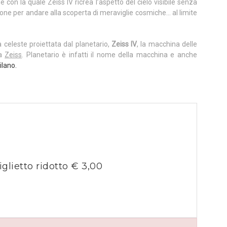
 con la quale Zeiss IV ricrea l’aspetto del cielo visibile senza
asione per andare alla scoperta di meraviglie cosmiche… al limite
a celeste proiettata dal planetario,
Zeiss IV
, la macchina delle
ca
Zeiss
. Planetario è infatti il nome della macchina e anche
ilano.
iglietto ridotto € 3,00