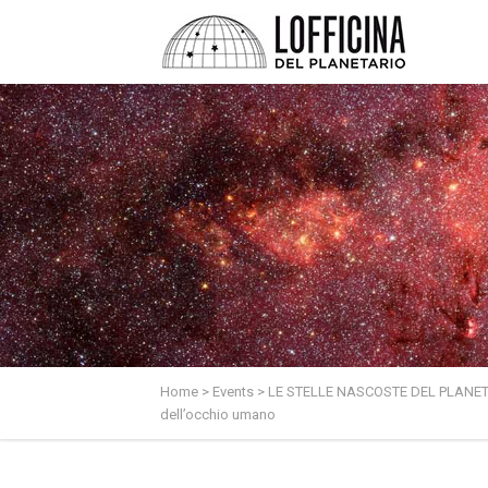
Home
>
Events
>
LE STELLE NASCOSTE DEL PLANETARIO 
dell’occhio umano