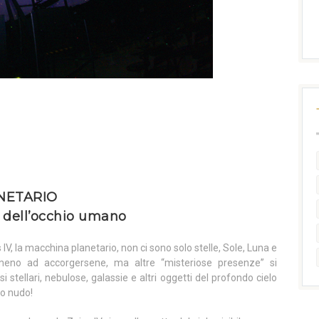
NETARIO
ti dell’occhio umano
 IV, la macchina planetario, non ci sono solo stelle, Sole, Luna e
meno ad accorgersene, ma altre “misteriose presenze” si
stellari, nebulose, galassie e altri oggetti del profondo cielo
io nudo!