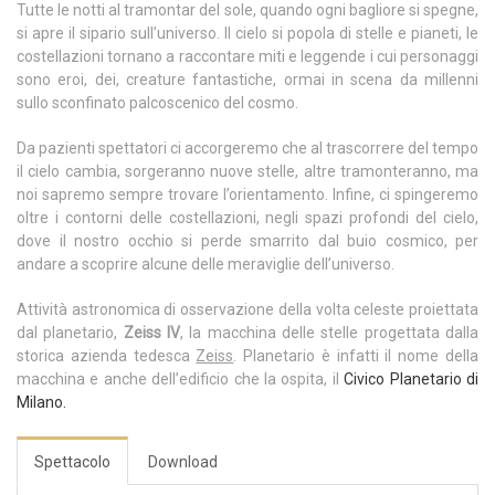
Tutte le notti al tramontar del sole, quando ogni bagliore si spegne,
si apre il sipario sull’universo. Il cielo si popola di stelle e pianeti, le
costellazioni tornano a raccontare miti e leggende i cui personaggi
sono eroi, dei, creature fantastiche, ormai in scena da millenni
sullo sconfinato palcoscenico del cosmo.
Da pazienti spettatori ci accorgeremo che al trascorrere del tempo
il cielo cambia, sorgeranno nuove stelle, altre tramonteranno, ma
noi sapremo sempre trovare l’orientamento. Infine, ci spingeremo
oltre i contorni delle costellazioni, negli spazi profondi del cielo,
dove il nostro occhio si perde smarrito dal buio cosmico, per
andare a scoprire alcune delle meraviglie dell’universo.
Attività astronomica di osservazione della volta celeste proiettata
dal planetario,
Zeiss IV
, la macchina delle stelle progettata dalla
storica azienda tedesca
Zeiss
. Planetario è infatti il nome della
macchina e anche dell’edificio che la ospita, il
Civico Planetario di
Milano.
Spettacolo
Download