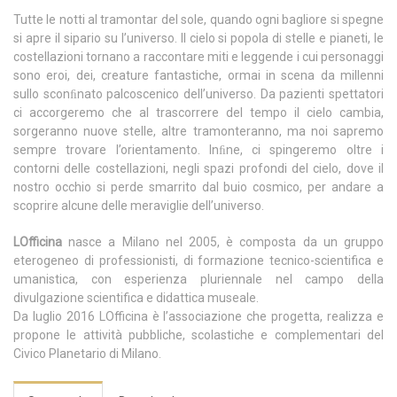
Tutte le notti al tramontar del sole, quando ogni bagliore si spegne
si apre il sipario su l’universo. Il cielo si popola di stelle e pianeti, le
costellazioni tornano a raccontare miti e leggende i cui personaggi
sono eroi, dei, creature fantastiche, ormai in scena da millenni
sullo sconﬁnato palcoscenico dell’universo. Da pazienti spettatori
ci accorgeremo che al trascorrere del tempo il cielo cambia,
sorgeranno nuove stelle, altre tramonteranno, ma noi sapremo
sempre trovare l’orientamento. Inﬁne, ci spingeremo oltre i
contorni delle costellazioni, negli spazi profondi del cielo, dove il
nostro occhio si perde smarrito dal buio cosmico, per andare a
scoprire alcune delle meraviglie dell’universo.
LOfficina
nasce a Milano nel 2005, è composta da un gruppo
eterogeneo di professionisti, di formazione tecnico-scientifica e
umanistica, con esperienza pluriennale nel campo della
divulgazione scientifica e didattica museale.
Da luglio 2016 LOfficina è l’associazione che progetta, realizza e
propone le attività pubbliche, scolastiche e complementari del
Civico Planetario di Milano.